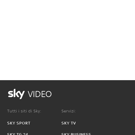
VIDEO
Tutti i siti di Sky:
Servizi:
SKY SPORT
SKY TV
SKY TG 24
SKY BUSINESS