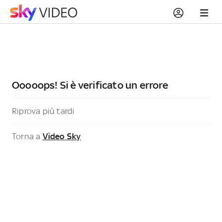
Ooooops! Si è verificato un errore
Riprova più tardi
Torna a
Video Sky