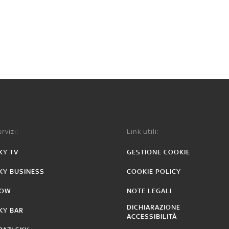
rvizi:
Link utili:
KY TV
GESTIONE COOKIE
KY BUSINESS
COOKIE POLICY
OW
NOTE LEGALI
DICHIARAZIONE
KY BAR
ACCESSIBILITÀ