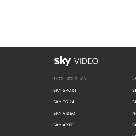
VIDEO
Tutti i siti di Sky:
Se
SKY SPORT
S
SKY TG 24
S
SKY VIDEO
N
SKY ARTE
S