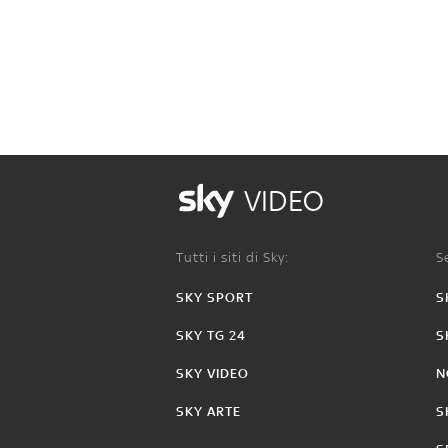
VIDEO
Tutti i siti di Sky:
Se
SKY SPORT
S
SKY TG 24
S
SKY VIDEO
N
SKY ARTE
S