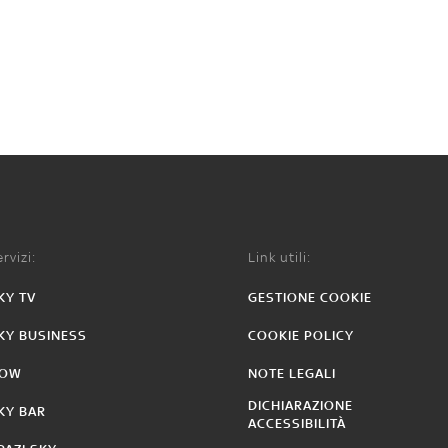
rvizi:
Link utili:
KY TV
GESTIONE COOKIE
KY BUSINESS
COOKIE POLICY
OW
NOTE LEGALI
DICHIARAZIONE
KY BAR
ACCESSIBILITÀ