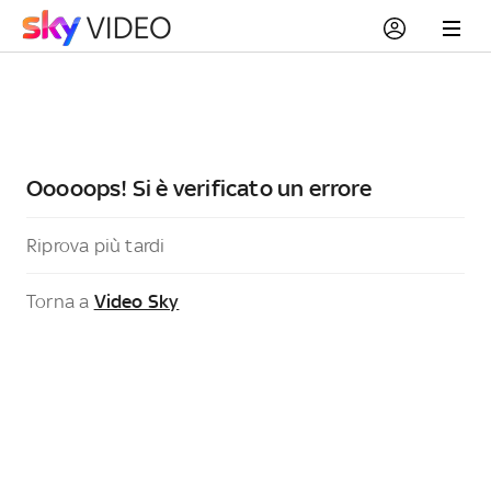
Ooooops! Si è verificato un errore
Riprova più tardi
Torna a
Video Sky