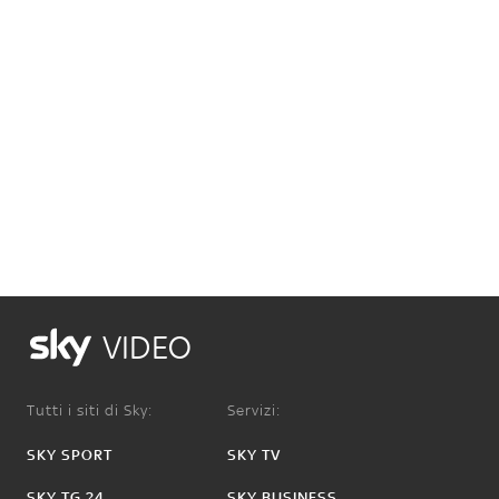
VIDEO
Tutti i siti di Sky:
Servizi:
SKY SPORT
SKY TV
SKY TG 24
SKY BUSINESS