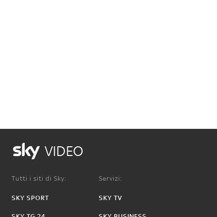
VIDEO
Tutti i siti di Sky:
Servizi:
SKY SPORT
SKY TV
SKY TG 24
SKY BUSINESS