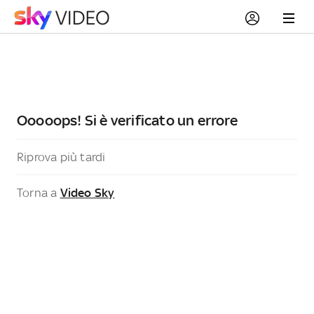
Ooooops! Si è verificato un errore
Riprova più tardi
Torna a
Video Sky