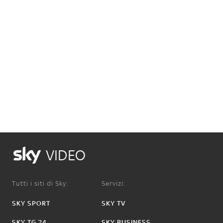
VIDEO
Tutti i siti di Sky:
Servizi:
SKY SPORT
SKY TV
SKY TG 24
SKY BUSINESS