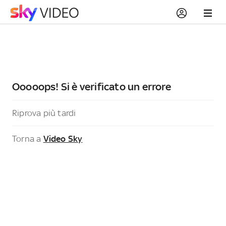
Ooooops! Si è verificato un errore
Riprova più tardi
Torna a
Video Sky