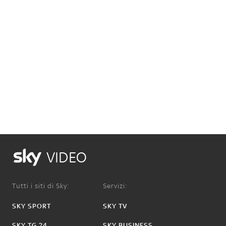
VIDEO
Tutti i siti di Sky:
Servizi:
SKY SPORT
SKY TV
SKY TG 24
SKY BUSINESS