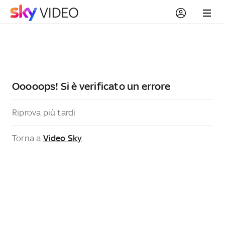
Ooooops! Si è verificato un errore
Riprova più tardi
Torna a
Video Sky