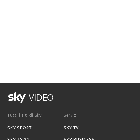
VIDEO
Tutti i siti di Sky:
Servizi:
SKY SPORT
SKY TV
SKY TG 24
SKY BUSINESS