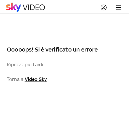
Ooooops! Si è verificato un errore
Riprova più tardi
Torna a
Video Sky