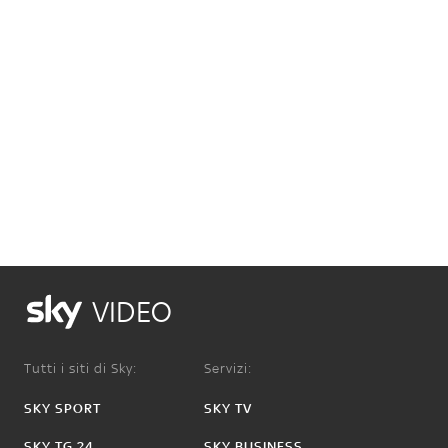
VIDEO
Tutti i siti di Sky:
Servizi:
SKY SPORT
SKY TV
SKY TG 24
SKY BUSINESS