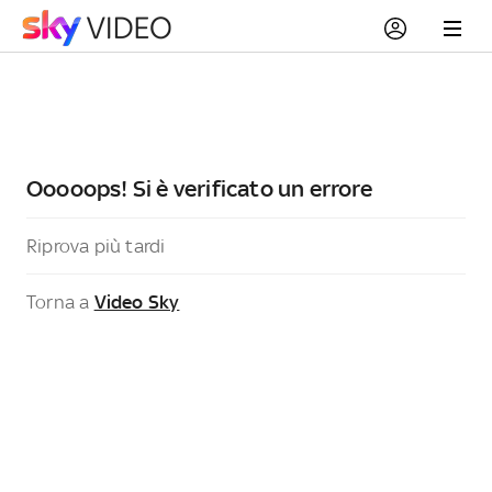
Ooooops! Si è verificato un errore
Riprova più tardi
Torna a
Video Sky