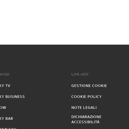
rvizi:
Link utili:
KY TV
GESTIONE COOKIE
KY BUSINESS
COOKIE POLICY
OW
NOTE LEGALI
DICHIARAZIONE
KY BAR
ACCESSIBILITÀ