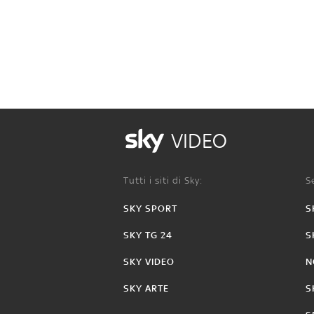
VIDEO
Tutti i siti di Sky:
Se
SKY SPORT
S
SKY TG 24
S
SKY VIDEO
N
SKY ARTE
S