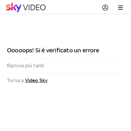
Ooooops! Si è verificato un errore
Riprova più tardi
Torna a
Video Sky