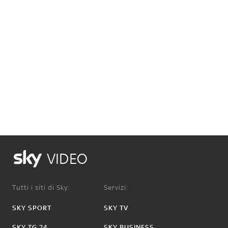
VIDEO
Tutti i siti di Sky:
Servizi:
SKY SPORT
SKY TV
SKY TG 24
SKY BUSINESS