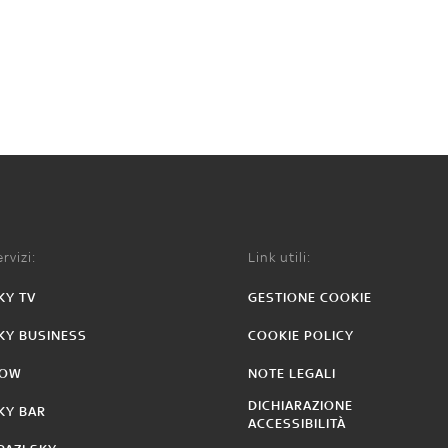
rvizi:
Link utili:
KY TV
GESTIONE COOKIE
KY BUSINESS
COOKIE POLICY
OW
NOTE LEGALI
DICHIARAZIONE
KY BAR
ACCESSIBILITÀ