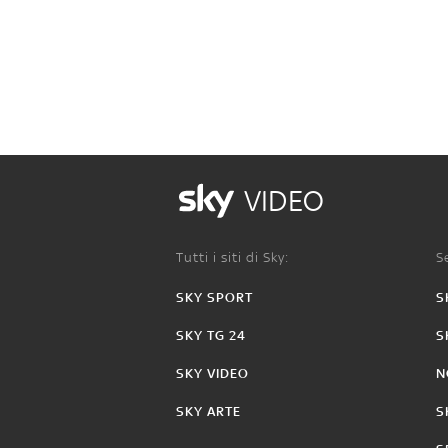
VIDEO
Tutti i siti di Sky:
Se
SKY SPORT
S
SKY TG 24
S
SKY VIDEO
N
SKY ARTE
S