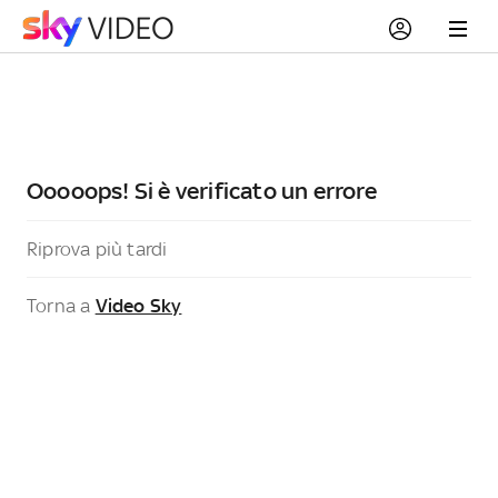
Ooooops! Si è verificato un errore
Riprova più tardi
Torna a
Video Sky