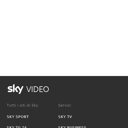
VIDEO
Tutti i siti di Sky:
Servizi:
SKY SPORT
SKY TV
SKY TG 24
SKY BUSINESS