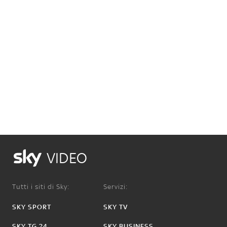
VIDEO
Tutti i siti di Sky:
Servizi:
SKY SPORT
SKY TV
SKY TG 24
SKY BUSINESS