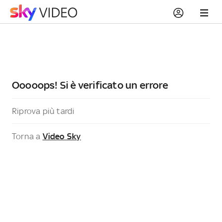
Ooooops! Si è verificato un errore
Riprova più tardi
Torna a
Video Sky