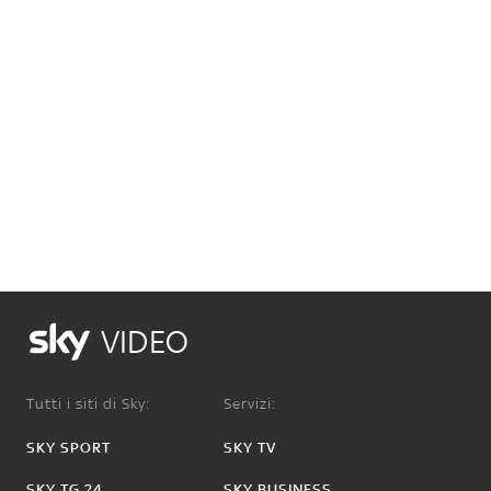
VIDEO
Tutti i siti di Sky:
Servizi:
SKY SPORT
SKY TV
SKY TG 24
SKY BUSINESS