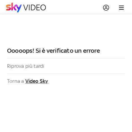
Ooooops! Si è verificato un errore
Riprova più tardi
Torna a
Video Sky