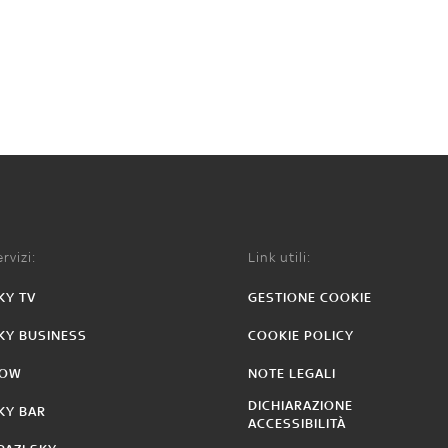
rvizi:
Link utili:
KY TV
GESTIONE COOKIE
KY BUSINESS
COOKIE POLICY
OW
NOTE LEGALI
DICHIARAZIONE
KY BAR
ACCESSIBILITÀ