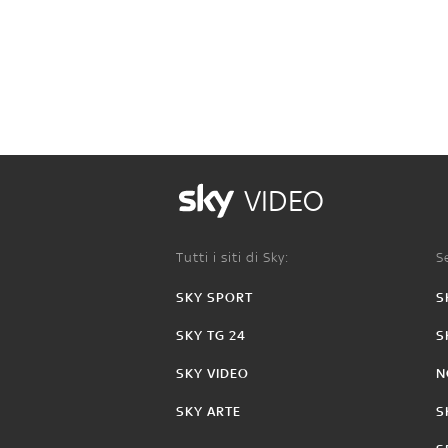
VIDEO
Tutti i siti di Sky:
Se
SKY SPORT
S
SKY TG 24
S
SKY VIDEO
N
SKY ARTE
S