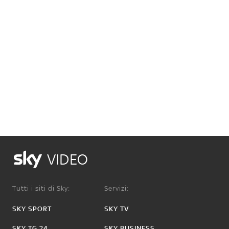
VIDEO
Tutti i siti di Sky:
Servizi:
SKY SPORT
SKY TV
SKY TG 24
SKY BUSINESS