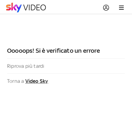
Ooooops! Si è verificato un errore
Riprova più tardi
Torna a
Video Sky