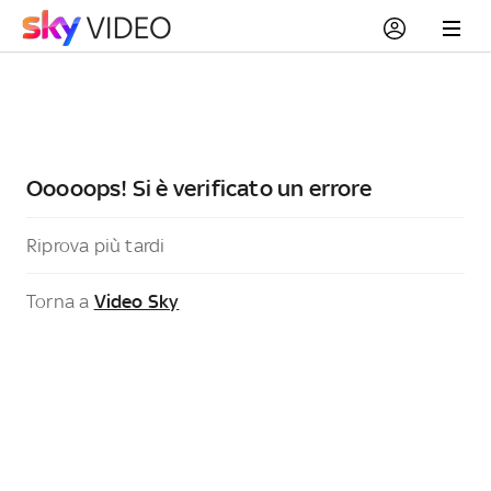
Ooooops! Si è verificato un errore
Riprova più tardi
Torna a
Video Sky