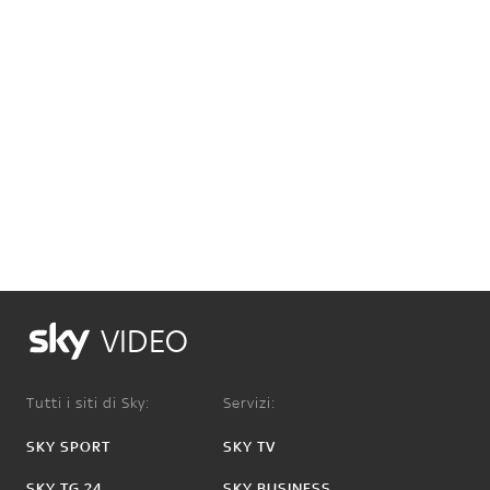
VIDEO
Tutti i siti di Sky:
Servizi:
SKY SPORT
SKY TV
SKY TG 24
SKY BUSINESS