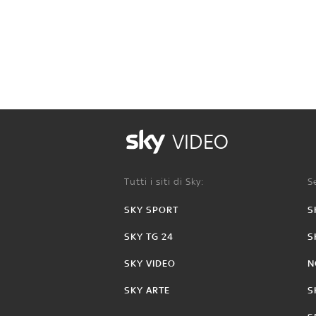
VIDEO
Tutti i siti di Sky:
Se
SKY SPORT
S
SKY TG 24
S
SKY VIDEO
N
SKY ARTE
S