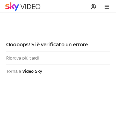
Ooooops! Si è verificato un errore
Riprova più tardi
Torna a
Video Sky