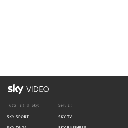
VIDEO
Tutti i siti di Sky:
Servizi:
SKY SPORT
SKY TV
SKY TG 24
SKY BUSINESS