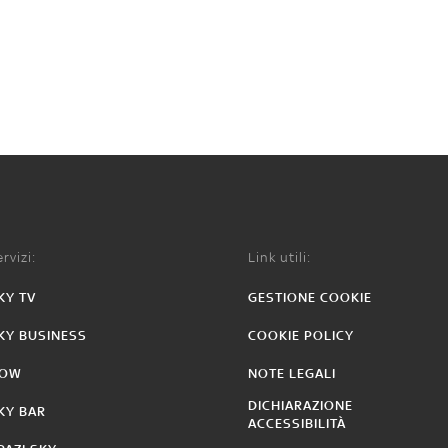
rvizi:
Link utili:
KY TV
GESTIONE COOKIE
KY BUSINESS
COOKIE POLICY
OW
NOTE LEGALI
DICHIARAZIONE
KY BAR
ACCESSIBILITÀ