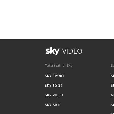
VIDEO
Tutti i siti di Sky:
Se
SKY SPORT
S
SKY TG 24
S
SKY VIDEO
N
SKY ARTE
S