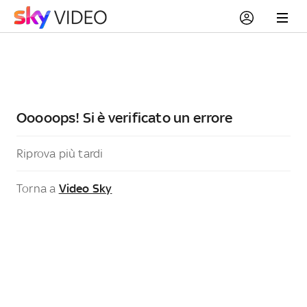
Ooooops! Si è verificato un errore
Riprova più tardi
Torna a
Video Sky