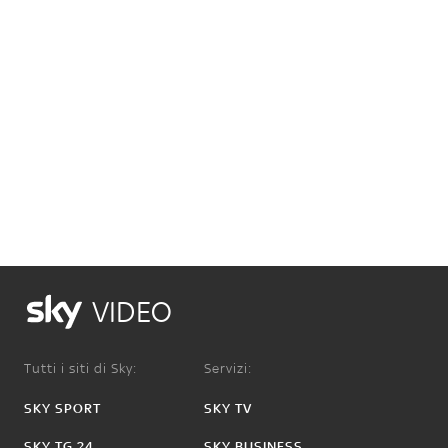
VIDEO
Tutti i siti di Sky:
Servizi:
SKY SPORT
SKY TV
SKY TG 24
SKY BUSINESS