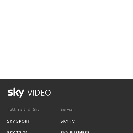
VIDEO
Tutti i siti di Sky:
Servizi:
SKY SPORT
SKY TV
SKY TG 24
SKY BUSINESS