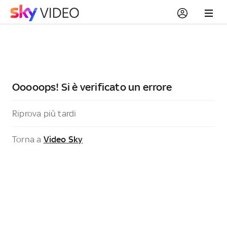
Ooooops! Si è verificato un errore
Riprova più tardi
Torna a
Video Sky