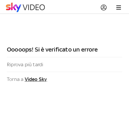
Ooooops! Si è verificato un errore
Riprova più tardi
Torna a
Video Sky