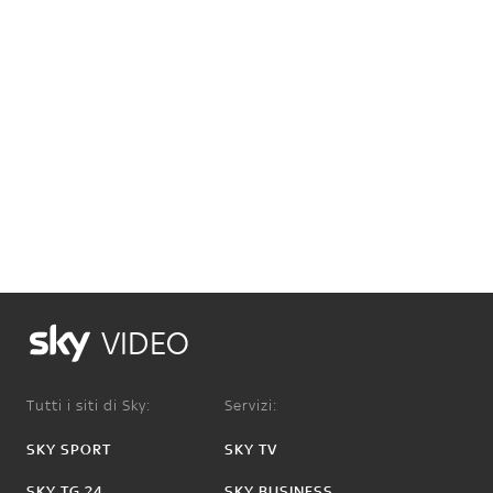
VIDEO
Tutti i siti di Sky:
Servizi:
SKY SPORT
SKY TV
SKY TG 24
SKY BUSINESS