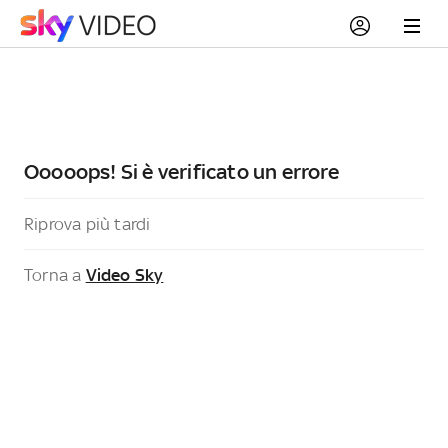
Ooooops! Si è verificato un errore
Riprova più tardi
Torna a
Video Sky