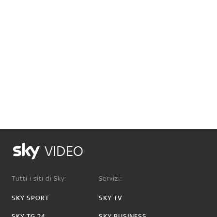
VIDEO
Tutti i siti di Sky:
Servizi:
SKY SPORT
SKY TV
SKY TG 24
SKY BUSINESS