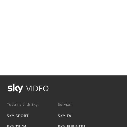
VIDEO
Tutti i siti di Sky:
Servizi:
SKY SPORT
SKY TV
SKY TG 24
SKY BUSINESS