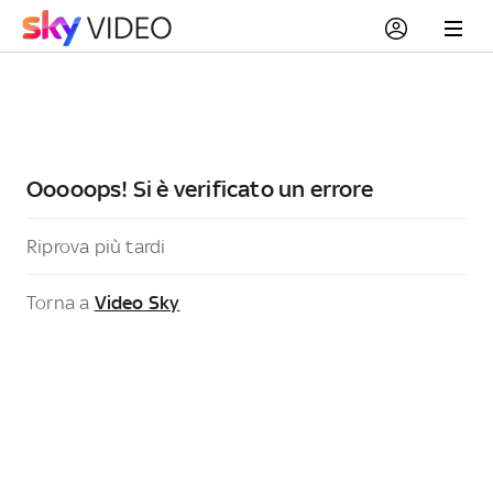
Ooooops! Si è verificato un errore
Riprova più tardi
Torna a
Video Sky