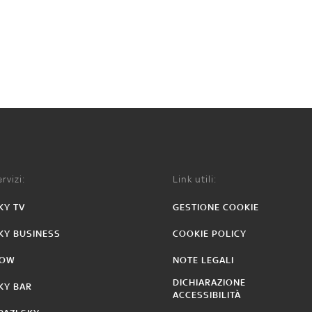
rvizi:
Link utili:
KY TV
GESTIONE COOKIE
KY BUSINESS
COOKIE POLICY
OW
NOTE LEGALI
DICHIARAZIONE
KY BAR
ACCESSIBILITÀ