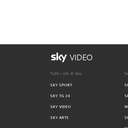
VIDEO
Tutti i siti di Sky:
Se
SKY SPORT
S
SKY TG 24
S
SKY VIDEO
N
SKY ARTE
S