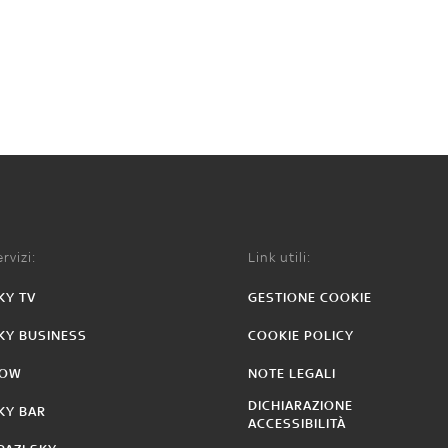
rvizi:
Link utili:
KY TV
GESTIONE COOKIE
KY BUSINESS
COOKIE POLICY
OW
NOTE LEGALI
DICHIARAZIONE
KY BAR
ACCESSIBILITÀ