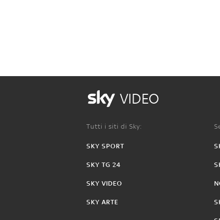
VIDEO
Tutti i siti di Sky:
Se
SKY SPORT
S
SKY TG 24
S
SKY VIDEO
N
SKY ARTE
S