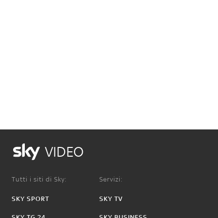
VIDEO
Tutti i siti di Sky:
Servizi:
SKY SPORT
SKY TV
SKY TG 24
SKY BUSINESS