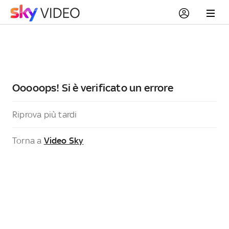
Ooooops! Si è verificato un errore
Riprova più tardi
Torna a
Video Sky