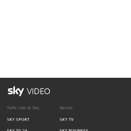
VIDEO
Tutti i siti di Sky:
Servizi:
SKY SPORT
SKY TV
SKY TG 24
SKY BUSINESS