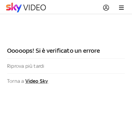
Ooooops! Si è verificato un errore
Riprova più tardi
Torna a
Video Sky