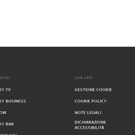
rvizi:
Link utili:
KY TV
GESTIONE COOKIE
KY BUSINESS
COOKIE POLICY
OW
NOTE LEGALI
DICHIARAZIONE
KY BAR
ACCESSIBILITÀ