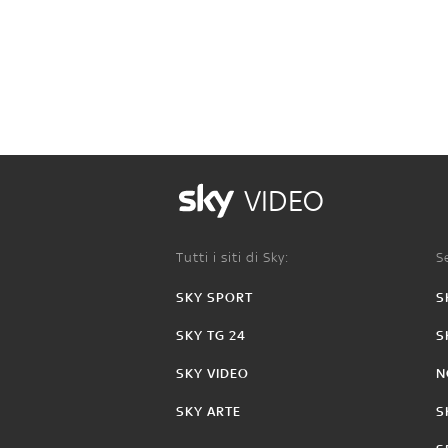
VIDEO
Tutti i siti di Sky:
Se
SKY SPORT
S
SKY TG 24
S
SKY VIDEO
N
SKY ARTE
S