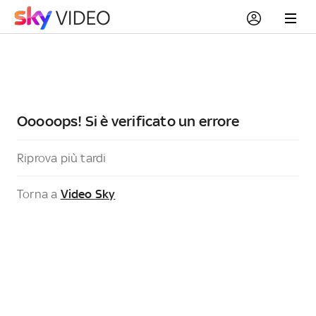
Ooooops! Si è verificato un errore
Riprova più tardi
Torna a
Video Sky