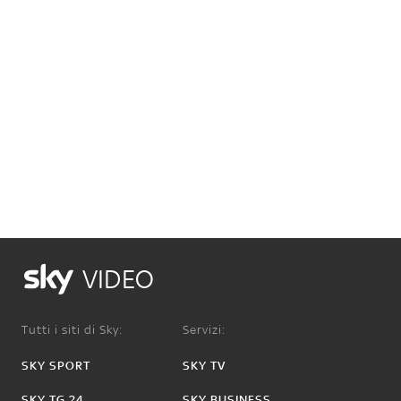
VIDEO
Tutti i siti di Sky:
Servizi:
SKY SPORT
SKY TV
SKY TG 24
SKY BUSINESS