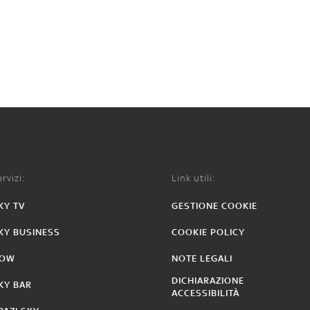
rvizi:
Link utili:
KY TV
GESTIONE COOKIE
KY BUSINESS
COOKIE POLICY
OW
NOTE LEGALI
DICHIARAZIONE
KY BAR
ACCESSIBILITÀ