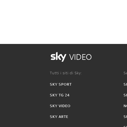
VIDEO
Tutti i siti di Sky:
Se
SKY SPORT
S
SKY TG 24
S
SKY VIDEO
N
SKY ARTE
S