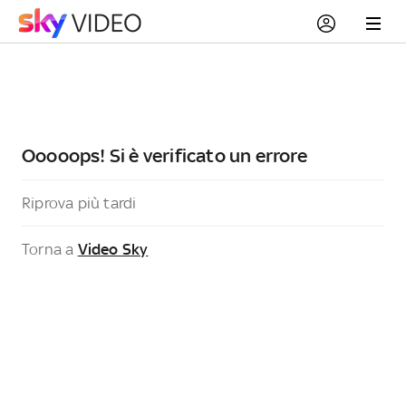
Ooooops! Si è verificato un errore
Riprova più tardi
Torna a
Video Sky