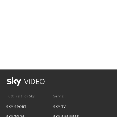
VIDEO
Tutti i siti di Sky:
Servizi:
SKY SPORT
SKY TV
SKY TG 24
SKY BUSINESS