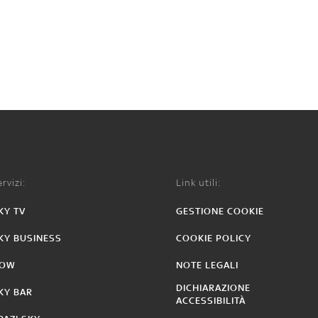
rvizi:
Link utili:
KY TV
GESTIONE COOKIE
KY BUSINESS
COOKIE POLICY
OW
NOTE LEGALI
DICHIARAZIONE
KY BAR
ACCESSIBILITÀ