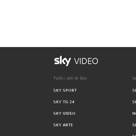
VIDEO
Tutti i siti di Sky:
Se
SKY SPORT
S
SKY TG 24
S
SKY VIDEO
N
SKY ARTE
S