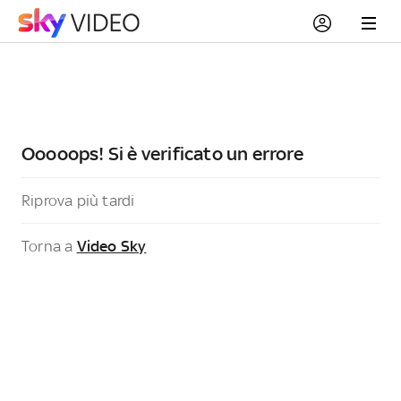
Ooooops! Si è verificato un errore
Riprova più tardi
Torna a
Video Sky