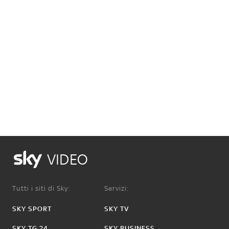
VIDEO
Tutti i siti di Sky:
Servizi:
SKY SPORT
SKY TV
SKY TG 24
SKY BUSINESS