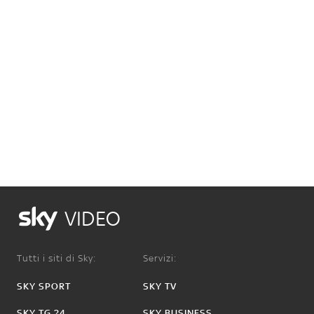
VIDEO
Tutti i siti di Sky:
Servizi:
SKY SPORT
SKY TV
SKY TG 24
SKY BUSINESS