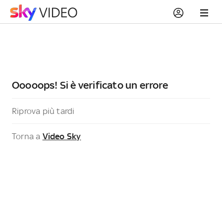
Ooooops! Si è verificato un errore
Riprova più tardi
Torna a
Video Sky