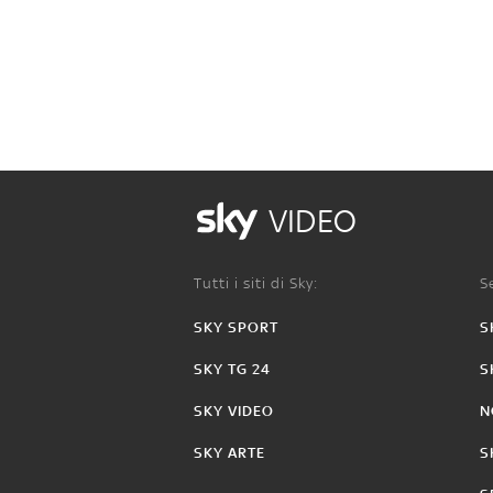
VIDEO
Tutti i siti di Sky:
Se
SKY SPORT
S
SKY TG 24
S
SKY VIDEO
N
SKY ARTE
S