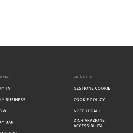
rvizi:
Link utili:
KY TV
GESTIONE COOKIE
KY BUSINESS
COOKIE POLICY
OW
NOTE LEGALI
DICHIARAZIONE
KY BAR
ACCESSIBILITÀ