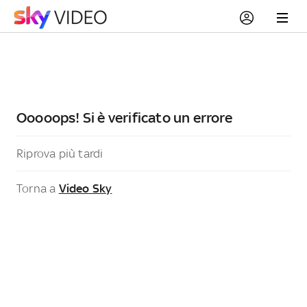
Ooooops! Si è verificato un errore
Riprova più tardi
Torna a
Video Sky