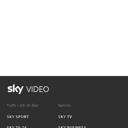
VIDEO
Tutti i siti di Sky:
Servizi:
SKY SPORT
SKY TV
SKY TG 24
SKY BUSINESS