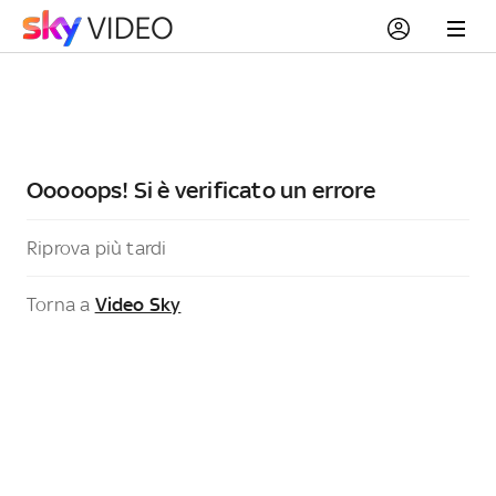
Ooooops! Si è verificato un errore
Riprova più tardi
Torna a
Video Sky