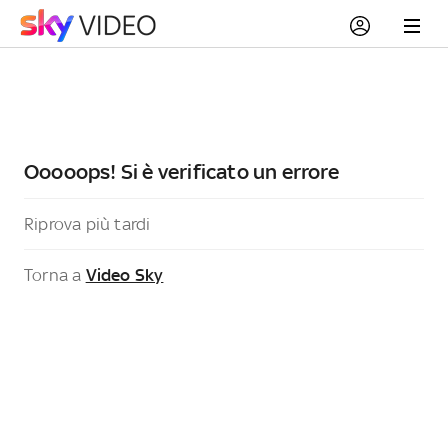
Ooooops! Si è verificato un errore
Riprova più tardi
Torna a
Video Sky