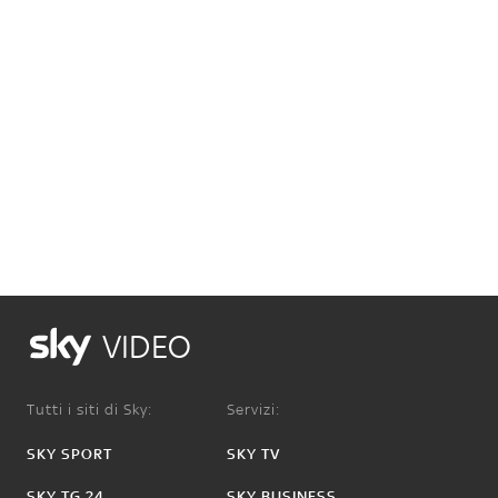
VIDEO
Tutti i siti di Sky:
Servizi:
SKY SPORT
SKY TV
SKY TG 24
SKY BUSINESS