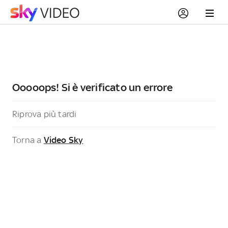
Ooooops! Si è verificato un errore
Riprova più tardi
Torna a
Video Sky