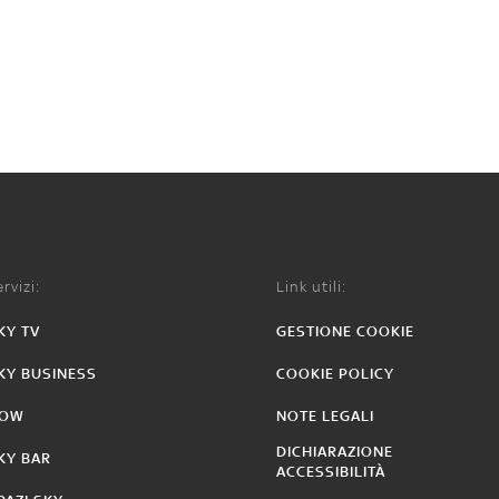
rvizi:
Link utili:
KY TV
GESTIONE COOKIE
KY BUSINESS
COOKIE POLICY
OW
NOTE LEGALI
DICHIARAZIONE
KY BAR
ACCESSIBILITÀ