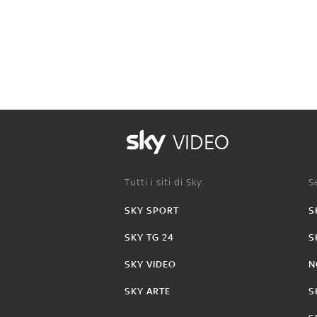
VIDEO
Tutti i siti di Sky:
Se
SKY SPORT
S
SKY TG 24
S
SKY VIDEO
N
SKY ARTE
S