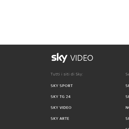
VIDEO
Tutti i siti di Sky:
Se
SKY SPORT
S
SKY TG 24
S
SKY VIDEO
N
SKY ARTE
S