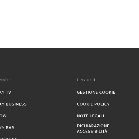
rvizi:
Link utili:
KY TV
GESTIONE COOKIE
KY BUSINESS
COOKIE POLICY
OW
NOTE LEGALI
DICHIARAZIONE
KY BAR
ACCESSIBILITÀ