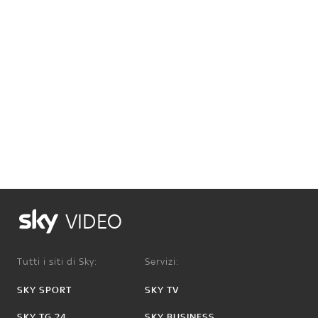
VIDEO
Tutti i siti di Sky:
Servizi:
SKY SPORT
SKY TV
SKY TG 24
SKY BUSINESS