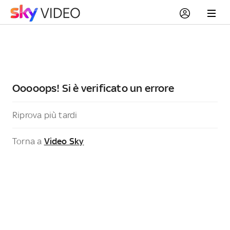
Ooooops! Si è verificato un errore
Riprova più tardi
Torna a
Video Sky