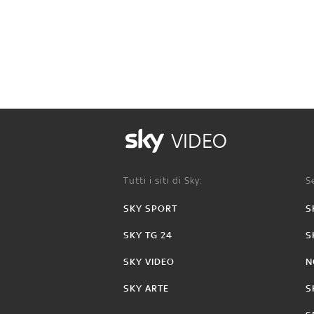
VIDEO
Tutti i siti di Sky:
Se
SKY SPORT
S
SKY TG 24
S
SKY VIDEO
N
SKY ARTE
S