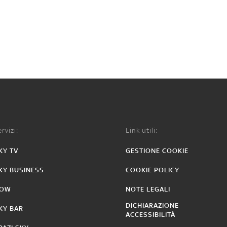
rvizi:
Link utili:
KY TV
GESTIONE COOKIE
KY BUSINESS
COOKIE POLICY
OW
NOTE LEGALI
DICHIARAZIONE
KY BAR
ACCESSIBILITÀ