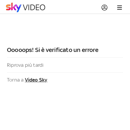
Ooooops! Si è verificato un errore
Riprova più tardi
Torna a
Video Sky