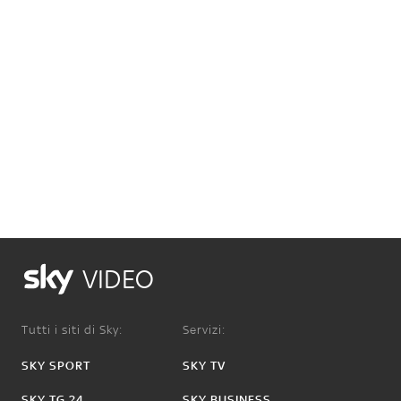
VIDEO
Tutti i siti di Sky:
Servizi:
SKY SPORT
SKY TV
SKY TG 24
SKY BUSINESS