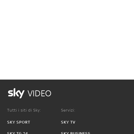
VIDEO
Tutti i siti di Sky:
Servizi:
SKY SPORT
SKY TV
SKY TG 24
SKY BUSINESS