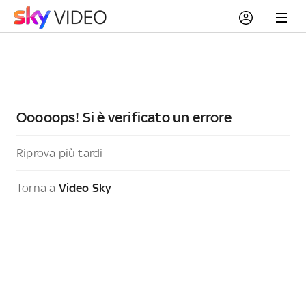
Ooooops! Si è verificato un errore
Riprova più tardi
Torna a
Video Sky