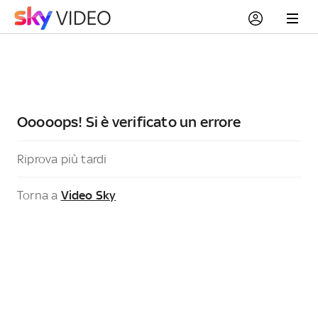
Ooooops! Si è verificato un errore
Riprova più tardi
Torna a
Video Sky