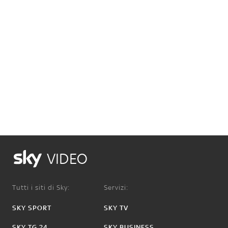
VIDEO
Tutti i siti di Sky:
Servizi:
SKY SPORT
SKY TV
SKY TG 24
SKY BUSINESS