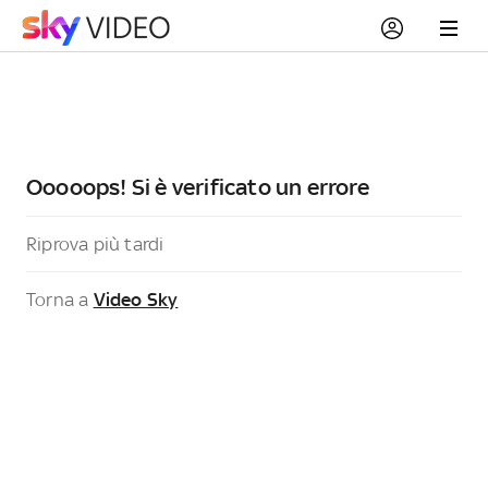
Ooooops! Si è verificato un errore
Riprova più tardi
Torna a
Video Sky